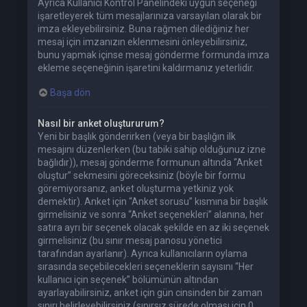
Ayrıca Kullanıcı Kontrol Panelindeki uygun seçeneği
işaretleyerek tüm mesajlarınıza varsayılan olarak bir
imza ekleyebilirsiniz. Buna rağmen dilediğiniz her
mesaj için imzanızın eklenmesini önleyebilirsiniz,
bunu yapmak içinse mesaj gönderme formunda imza
ekleme seçeneğinin işaretini kaldırmanız yeterlidir.
Başa dön
Nasıl bir anket oluştururum?
Yeni bir başlık gönderirken (veya bir başlığın ilk
mesajını düzenlerken (bu tabiki sahip olduğunuz izne
bağlıdır)), mesaj gönderme formunun altında “Anket
oluştur” sekmesini göreceksiniz (böyle bir formu
göremiyorsanız, anket oluşturma yetkiniz yok
demektir). Anket için “Anket sorusu” kısmına bir başlık
girmelisiniz ve sonra “Anket seçenekleri” alanına, her
satıra ayrı bir seçenek olacak şekilde en az iki seçenek
girmelisiniz (bu sınır mesaj panosu yönetici
tarafından ayarlanır). Ayrıca kullanıcıların oylama
sırasında seçebilecekleri seçeneklerin sayısını “Her
kullanıcı için seçenek” bölümünün altından
ayarlayabilirsiniz, anket için gün cinsinden bir zaman
sınırı belirleyebilirsiniz (sınırsız sürede olması için 0