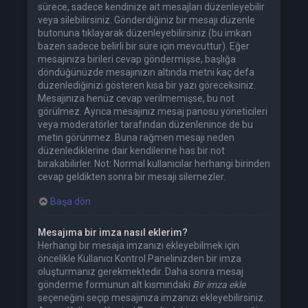
sürece, sadece kendinize ait mesajları düzenleyebilir
veya silebilirsiniz. Gönderdiğiniz bir mesajı düzenle
butonuna tıklayarak düzenleyebilirsiniz (bu imkan
bazen sadece belirli bir süre için mevcuttur). Eğer
mesajınıza birileri cevap göndermişse, başlığa
döndüğünüzde mesajınızın altında metni kaç defa
düzenlediğinizi gösteren kısa bir yazı göreceksiniz.
Mesajınıza henüz cevap verilmemişse, bu not
görülmez. Ayrıca mesajınız mesaj panosu yöneticileri
veya moderatörler tarafından düzenlenince de bu
metin görünmez. Buna rağmen mesajı neden
düzenlediklerine dair kendilerine has bir not
bırakabilirler. Not: Normal kullanıcılar herhangi birinden
cevap geldikten sonra bir mesajı silemezler.
Başa dön
Mesajıma bir imza nasıl eklerim?
Herhangi bir mesaja imzanızı ekleyebilmek için
öncelikle Kullanıcı Kontrol Panelinizden bir imza
oluşturmanız gerekmektedir. Daha sonra mesaj
gönderme formunun alt kısmındaki
Bir imza ekle
seçeneğini seçip mesajınıza imzanızı ekleyebilirsiniz.