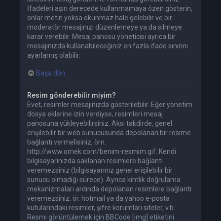
İfadeleri aşırı derecede kullanmamaya özen gösterin,
onlar metin yoksa okunmaz hale gelebilir ve bir
moderatör mesajınızı düzenlemeye ya da silmeye
karar verebilir. Mesaj panosu yöneticisi ayrıca bir
mesajınızda kullanabileceğiniz en fazla ifade sınırını
ayarlamış olabilir.
Başa dön
Resim gönderebilir miyim?
Evet, resimler mesajınızda gösterilebilir. Eğer yönetim
dosya eklerine izin verdiyse, resimleri mesaj
panosuna yükleyebilirsiniz. Aksi takdirde, genel
erişilebilir bir web sunucusunda depolanan bir resime
bağlantı vermelisiniz, örn.
http://www.ornek.com/benim-resmim.gif. Kendi
bilgisayarınızda saklanan resimlere bağlantı
veremezsiniz (bilgisayarınız genel erişilebilir bir
sunucu olmadığı sürece). Ayrıca kimlik doğrulama
mekanizmaları ardında depolanan resimlere bağlantı
veremezsiniz, ör. hotmail ya da yahoo e-posta
kutularındaki resimler, şifre korumları siteler, v.b.
Resmi görüntülemek için BBCode [img] etiketini