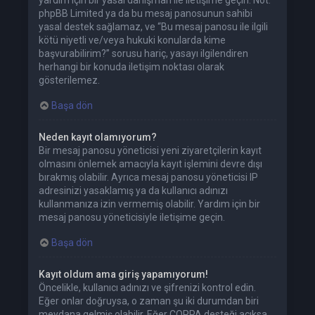
yardım için bir yasal danışman ile iletişime geçin. Not:
phpBB Limited ya da bu mesaj panosunun sahibi
yasal destek sağlamaz, ve “Bu mesaj panosu ile ilgili
kötü niyetli ve/veya hukuki konularda kime
başvurabilirim?” sorusu hariç, yasayı ilgilendiren
herhangi bir konuda iletişim noktası olarak
gösterilemez.
Başa dön
Neden kayıt olamıyorum?
Bir mesaj panosu yöneticisi yeni ziyaretçilerin kayıt
olmasını önlemek amacıyla kayıt işlemini devre dışı
bırakmış olabilir. Ayrıca mesaj panosu yöneticisi IP
adresinizi yasaklamış ya da kullanıcı adınızı
kullanmanıza izin vermemiş olabilir. Yardım için bir
mesaj panosu yöneticisiyle iletişime geçin.
Başa dön
Kayıt oldum ama giriş yapamıyorum!
Öncelikle, kullanıcı adınızı ve şifrenizi kontrol edin.
Eğer onlar doğruysa, o zaman şu iki durumdan biri
meydana gelmiş olabilir. Eğer COPPA desteği açıksa