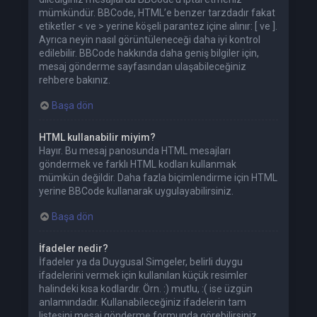
mümkündür. BBCode, HTML’e benzer tarzdadır fakat
etiketler < ve > yerine köşeli parantez içine alınır: [ ve ].
Ayrıca neyin nasıl görüntüleneceği daha iyi kontrol
edilebilir. BBCode hakkında daha geniş bilgiler için,
mesaj gönderme sayfasından ulaşabileceğiniz
rehbere bakınız.
Başa dön
HTML kullanabilir miyim?
Hayır. Bu mesaj panosunda HTML mesajları
göndermek ve farklı HTML kodları kullanmak
mümkün değildir. Daha fazla biçimlendirme için HTML
yerine BBCode kullanarak uygulayabilirsiniz.
Başa dön
İfadeler nedir?
İfadeler ya da Duygusal Simgeler, belirli duygu
ifadelerini vermek için kullanılan küçük resimler
halindeki kısa kodlardır. Örn. :) mutlu, :( ise üzgün
anlamındadır. Kullanabileceğiniz ifadelerin tam
listesini mesaj gönderme formunda görebilirsiniz.