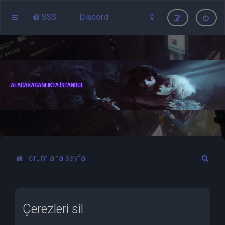
SSS
Discord
A
Forum ana sayfa
r
a
Çerezleri sil