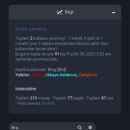
Bilgi
Kimler çevrimiçi
Toplam
2
kullanıcı çevrimiçi :: 1 kayıtlı, 0 gizli ve 1
misafir (son 5 dakika öncesinden itibaren aktif olan
kullanıcılar temel alınır)
Bugüne kadar en çok
91
kişi Prş Eki 30, 2025 3:25 am
tarihinde çevrimiçi oldu
Kayıtlı kullanıcılar:
Bing [Bot]
Yetkiler:
Admin
,
Hikaye Anlatıcısı
,
Geliştirici
İstatistikler
Toplam
213
mesaj • Toplam
77
başlık • Toplam
47
üye
• Yeni üyemiz
khabith
Ara
Gelişmiş arama