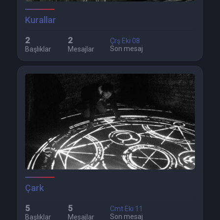
Kurallar
2
2
Çrş Eki 08
Son mesaj
Başlıklar
Mesajlar
Çark
5
5
Cmt Eki 11
Son mesaj
Başlıklar
Mesajlar