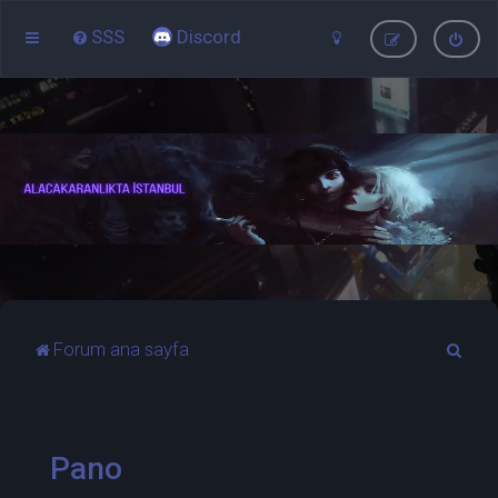
SSS
Discord
A
Forum ana sayfa
r
a
Pano