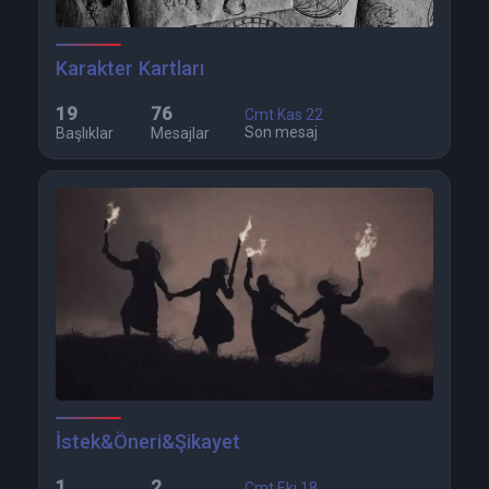
Karakter Kartları
19
76
Cmt Kas 22
Son mesaj
Başlıklar
Mesajlar
İstek&Öneri&Şikayet
1
2
Cmt Eki 18