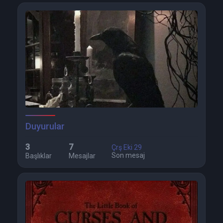
Duyurular
3
7
Çrş Eki 29
Son mesaj
Başlıklar
Mesajlar