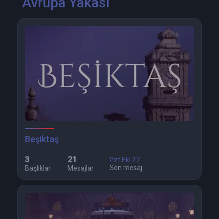
Avrupa Yakası
Beşiktaş
3
21
Pzt Eki 27
Son mesaj
Başlıklar
Mesajlar