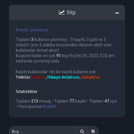
Bilgi
Kimler çevrimiçi
Toplam
3
kullanıcı çevrimiçi :: 0 kayıtlı, 0 gizli ve 3
misafir (son 5 dakika öncesinden itibaren aktif olan
kullanıcılar temel alınır)
Bugüne kadar en çok
91
kişi Prş Eki 30, 2025 3:25 am
tarihinde çevrimiçi oldu
Kayıtlı kullanıcılar: Hiç bir kayıtlı kullanıcı yok
Yetkiler:
Admin
,
Hikaye Anlatıcısı
,
Geliştirici
İstatistikler
Toplam
213
mesaj • Toplam
77
başlık • Toplam
47
üye
• Yeni üyemiz
khabith
Ara
Gelişmiş arama