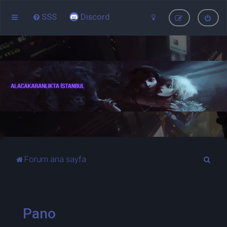
SSS
Discord
A
Forum ana sayfa
r
a
Pano