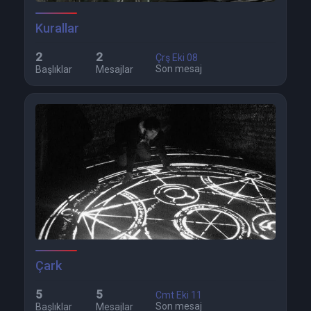
Kurallar
2
2
Çrş Eki 08
Son mesaj
Başlıklar
Mesajlar
Çark
5
5
Cmt Eki 11
Son mesaj
Başlıklar
Mesajlar