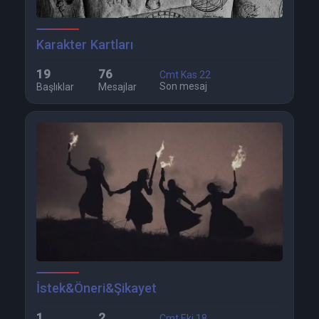
Karakter Kartları
19
76
Cmt Kas 22
Son mesaj
Başlıklar
Mesajlar
İstek&Öneri&Şikayet
1
2
Cmt Eki 18