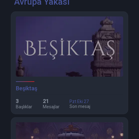
Avrupa Yakası
Beşiktaş
3
21
Pzt Eki 27
Son mesaj
Başlıklar
Mesajlar