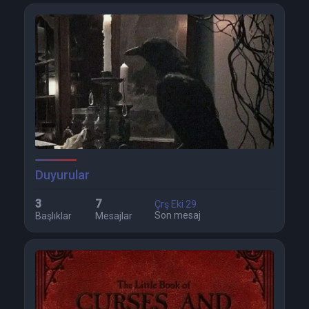
Duyurular
3
7
Çrş Eki 29
Son mesaj
Başlıklar
Mesajlar