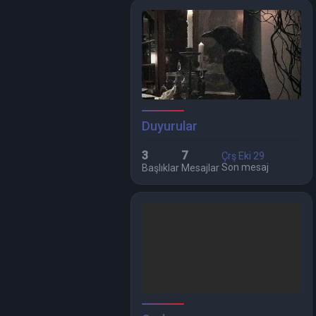
gönderen
Svetlana Morozova
Cevaplar 7 Görüntüleme 458
Duyurular
3
7
Çrş Eki 29
Son mesaj
Başlıklar
Mesajlar