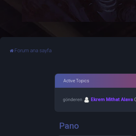
Forum ana sayfa
Active Topics
gönderen
Ekrem Mithat Alava
Cevaplar 2 Görüntüleme 244
gönderen
Chatlaks14
Cmt Ka
gönderen
Darkaon
Cmt Kas 2
Pano
Cevaplar 4 Görüntüleme 279
gönderen
Darkaon
Cmt Kas 2