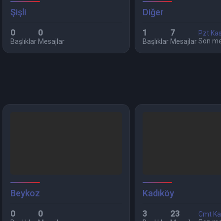
Şişli
Diğer
0
0
1
7
Pzt Ka
Son me
Başlıklar
Mesajlar
Başlıklar
Mesajlar
Beykoz
Kadıköy
0
0
3
23
Cmt Ka