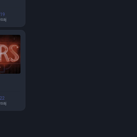
 19
saj
 22
saj