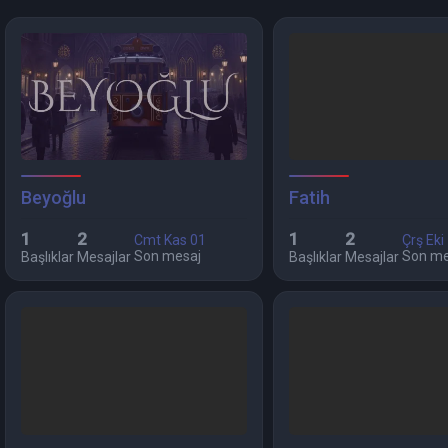
Beyoğlu
Fatih
1
2
1
2
Cmt Kas 01
Çrş Eki
Son mesaj
Son me
Başlıklar
Mesajlar
Başlıklar
Mesajlar