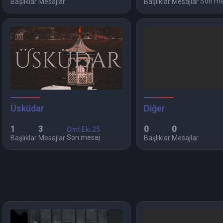
Son me
Başlıklar
Mesajlar
Başlıklar
Mesajlar
Üsküdar
Diğer
1
3
0
0
Cmt Eki 25
Son mesaj
Başlıklar
Mesajlar
Başlıklar
Mesajlar