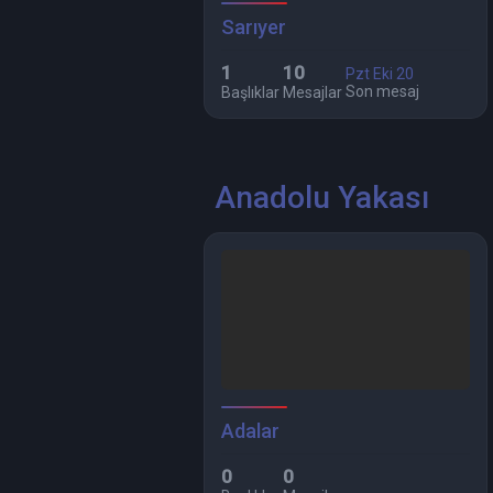
Sarıyer
1
10
Pzt Eki 20
Son mesaj
Başlıklar
Mesajlar
Anadolu Yakası
Adalar
0
0