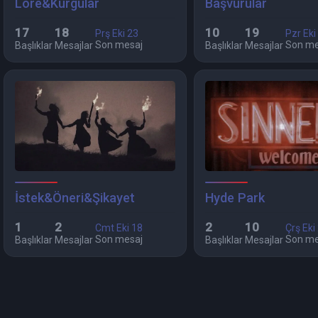
Lore&Kurgular
Başvurular
17
18
10
19
Prş Eki 23
Pzr Eki
Son mesaj
Son me
Başlıklar
Mesajlar
Başlıklar
Mesajlar
İstek&Öneri&Şikayet
Hyde Park
1
2
2
10
Cmt Eki 18
Çrş Eki
Son mesaj
Son me
Başlıklar
Mesajlar
Başlıklar
Mesajlar