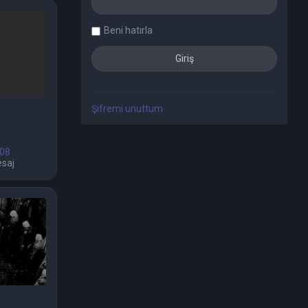
Beni hatırla
Şifremi unuttum
 08
saj