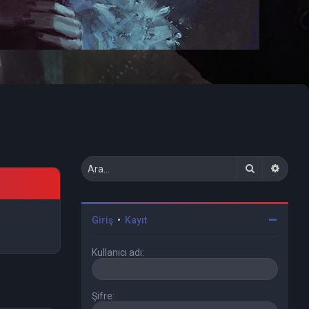
Ara
Geliş
Giriş
•
Kayıt
Kullanıcı adı:
e 351
Şifre:
5