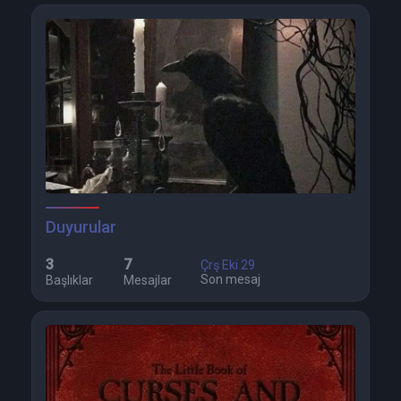
Duyurular
3
7
Çrş Eki 29
Son mesaj
Başlıklar
Mesajlar