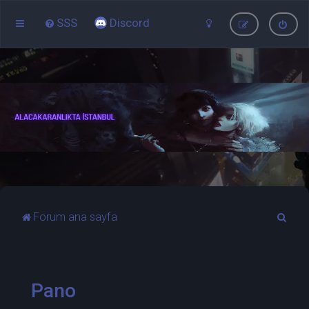
SSS
Discord
A
Forum ana sayfa
r
a
Pano