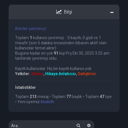
Bilgi
Kimler çevrimiçi
Toplam
1
kullanıcı çevrimiçi :: 0 kayıtlı, 0 gizli ve 1
misafir (son 5 dakika öncesinden itibaren aktif olan
kullanıcılar temel alınır)
Bugüne kadar en çok
91
kişi Prş Eki 30, 2025 3:25 am
tarihinde çevrimiçi oldu
Kayıtlı kullanıcılar: Hiç bir kayıtlı kullanıcı yok
Yetkiler:
Admin
,
Hikaye Anlatıcısı
,
Geliştirici
İstatistikler
Toplam
213
mesaj • Toplam
77
başlık • Toplam
47
üye
• Yeni üyemiz
khabith
Ara
Gelişmiş arama