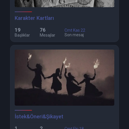
Karakter Kartları
19
76
Cmt Kas 22
Son mesaj
Başlıklar
Mesajlar
İstek&Öneri&Şikayet
1
2
Cmt Eki 18