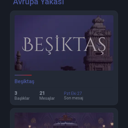
Avrupa Yakası
Beşiktaş
3
21
Pzt Eki 27
Son mesaj
Başlıklar
Mesajlar