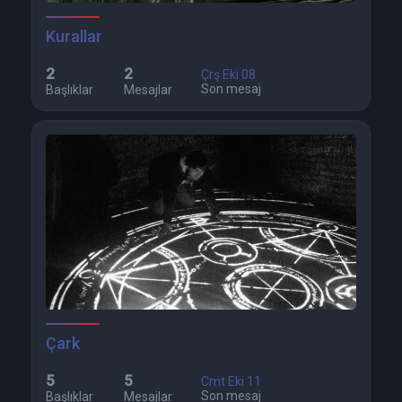
Kurallar
2
2
Çrş Eki 08
Son mesaj
Başlıklar
Mesajlar
Çark
5
5
Cmt Eki 11
Son mesaj
Başlıklar
Mesajlar