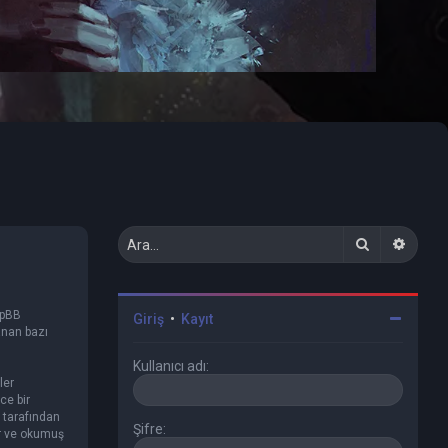
Ara
Geliş
hpBB
Giriş
•
Kayıt
anan bazı
Kullanıcı adı:
ler
ce bir
ı tarafından
Şifre:
ur ve okumuş