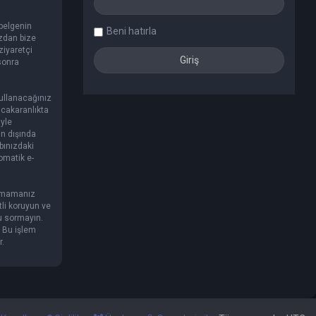
 belgenin
Beni hatırla
ızdan bize
ziyaretçi
 sonra
kullanacağınız
lacakaranlıkta
yle
in dışında
bınızdaki
omatik e-
lanmamanız
tli koruyun ve
ru sormayın.
. Bu işlem
r.