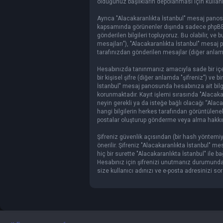
olduğunuz başlıkların depolanması için kullanıl
Ayrıca "Alacakaranlıkta İstanbul" mesaj panosu
kapsamında görünenler dışında sadece phpBB ya
gönderilen bilgileri topluyoruz. Bu olabilir, ve 
mesajları"), "Alacakaranlıkta İstanbul" mesaj 
tarafınızdan gönderilen mesajlar (diğer anlam
Hesabınızda tanınmanız amacıyla sade bir içeri
bir kişisel şifre (diğer anlamda "şifreniz") ve 
İstanbul" mesaj panosunda hesabınıza ait bil
korunmaktadır. Kayıt işlemi sırasında "Alacakar
neyin gerekli ya da isteğe bağlı olacağı “Alac
hangi bilgilerin herkes tarafından görüntülen
postalar oluşturup gönderme veya alma hakkı
Şifreniz güvenlik açısından (bir hash yöntemiyl
önerilir. Şifreniz "Alacakaranlıkta İstanbul" m
hiç bir surette "Alacakaranlıkta İstanbul" ile ba
Hesabınız için şifrenizi unutmanız durumunda, 
size kullanıcı adınızı ve e-posta adresinizi so