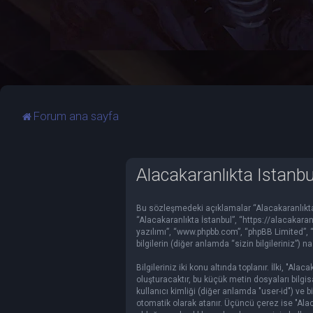
Forum ana sayfa
Alacakaranlıkta İstanbul -
Bu sözleşmedeki açıklamalar “Alacakaranlıkta İ
“Alacakaranlıkta İstanbul”, “https://alacakara
yazılımı”, “www.phpbb.com”, “phpBB Limited”, 
bilgilerin (diğer anlamda “sizin bilgileriniz”) n
Bilgileriniz iki konu altında toplanır. İlki, "A
oluşturacaktır, bu küçük metin dosyaları bilgisa
kullanıcı kimliği (diğer anlamda "user-id") ve 
otomatik olarak atanır. Üçüncü çerez ise "Ala