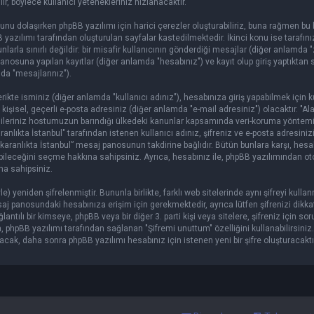
ır, böylece kullanıcı yetenekleriniz hızlanacaktır.
nu dolaşırken phpBB yazılımı için harici çerezler oluşturabiliriz, buna rağmen bu
zılımı tarafından oluşturulan sayfalar kastedilmektedir. İkinci konu ise tarafın
bunlarla sınırlı değildir: bir misafir kullanıcının gönderdiği mesajlar (diğer anlamda "
panosuna yapılan kayıtlar (diğer anlamda "hesabınız") ve kayıt olup giriş yaptıktan
da "mesajlarınız").
kte isminiz (diğer anlamda "kullanıcı adınız"), hesabınıza giriş yapabilmek için 
bir kişisel, geçerli e-posta adresiniz (diğer anlamda "e-mail adresiniz") olacaktır. "A
gileriniz hostumuzun barındığı ülkedeki kanunlar kapsamında veri-koruma yöntemi
anlıkta İstanbul" tarafından istenen kullanıcı adınız, şifreniz ve e-posta adresiniz
akaranlıkta İstanbul” mesaj panosunun takdirine bağlıdır. Bütün bunlara karşı, hesa
ebileceğini seçme hakkına sahipsiniz. Ayrıca, hesabınız ile, phpBB yazılımından ot
na sahipsiniz.
e) yeniden şifrelenmiştir. Bununla birlikte, farklı web sitelerinde aynı şifreyi kul
esaj panosundaki hesabınıza erişim için gerekmektedir, ayrıca lütfen şifrenizi dikka
ğlantılı bir kimseye, phpBB veya bir diğer 3. parti kişi veya sitelere, şifreniz için so
phpBB yazılımı tarafından sağlanan "Şifremi unuttum" özelliğini kullanabilirsiniz
racak, daha sonra phpBB yazılımı hesabınız için istenen yeni bir şifre oluşturacaktı