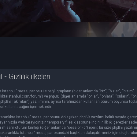
 Gizlilik ilkeleri
stanbul” mesaj panosu ile bağlı grupların (diğer anlamda “biz”, “bizler”, “bizim”,
nliktaistanbul.com/forum”) ve phpBB (diğer anlamda "onlar”, “onlara”, “onların”, “p
“phpBB Takımları”) yazılımının, ayrıca tarafınızdan kullanılan oturum boyunca topl
asıl kullanılacağını içermektedir.
lacakaranlıkta İstanbul" mesaj panosunu dolaşırken phpBB yazılımı belirli sayıda çerez
yarınızda web tarayıcınızın temporary files klasörüne indirilir. İlk iki çerezler sade
bir misafir oturum kimliği (diğer anlamda "session-id") içerir, bu size phpBB yazılım
cakaranlıkta İstanbul" mesaj panosundaki başlıkları dolaşabilmeniz için oluşturul