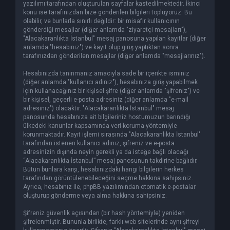
yazılımı tarafından oluşturulan sayfalar kastedilmektedir. İkinci
konu ise tarafınızdan bize gönderilen bilgileri topluyoruz. Bu
olabilir, ve bunlarla sınırlı değildir: bir misafir kullanıcının
gönderdiği mesajlar (diğer anlamda "ziyaretçi mesajları"),
"Alacakaranlıkta İstanbul" mesaj panosuna yapılan kayıtlar (diğer
anlamda "hesabınız") ve kayıt olup giriş yaptıktan sonra
tarafınızdan gönderilen mesajlar (diğer anlamda "mesajlarınız").
Hesabınızda tanınmanız amacıyla sade bir içerikte isminiz
(diğer anlamda "kullanıcı adınız"), hesabınıza giriş yapabilmek
için kullanacağınız bir kişisel şifre (diğer anlamda "şifreniz") ve
bir kişisel, geçerli e-posta adresiniz (diğer anlamda "e-mail
adresiniz") olacaktır. "Alacakaranlıkta İstanbul" mesaj
panosunda hesabınıza ait bilgileriniz hostumuzun barındığı
ülkedeki kanunlar kapsamında veri-koruma yöntemiyle
korunmaktadır. Kayıt işlemi sırasında "Alacakaranlıkta İstanbul"
tarafından istenen kullanıcı adınız, şifreniz ve e-posta
adresinizin dışında neyin gerekli ya da isteğe bağlı olacağı
“Alacakaranlıkta İstanbul” mesaj panosunun takdirine bağlıdır.
Bütün bunlara karşı, hesabınızdaki hangi bilgilerin herkes
tarafından görüntülenebileceğini seçme hakkına sahipsiniz.
Ayrıca, hesabınız ile, phpBB yazılımından otomatik e-postalar
oluşturup gönderme veya alma hakkına sahipsiniz.
Şifreniz güvenlik açısından (bir hash yöntemiyle) yeniden
şifrelenmiştir. Bununla birlikte, farklı web sitelerinde aynı şifreyi