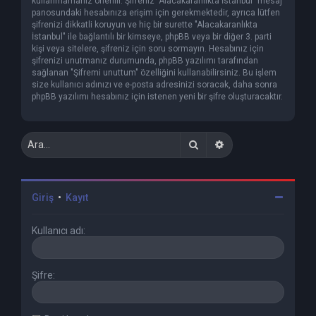
kullanmamanız önerilir. Şifreniz "Alacakaranlıkta İstanbul" mesaj
panosundaki hesabınıza erişim için gerekmektedir, ayrıca lütfen
şifrenizi dikkatli koruyun ve hiç bir surette "Alacakaranlıkta
İstanbul" ile bağlantılı bir kimseye, phpBB veya bir diğer 3. parti
kişi veya sitelere, şifreniz için soru sormayın. Hesabınız için
şifrenizi unutmanız durumunda, phpBB yazılımı tarafından
sağlanan "Şifremi unuttum" özelliğini kullanabilirsiniz. Bu işlem
size kullanıcı adınızı ve e-posta adresinizi soracak, daha sonra
phpBB yazılımı hesabınız için istenen yeni bir şifre oluşturacaktır.
Ara
Gelişmiş arama
Giriş
•
Kayıt
Kullanıcı adı:
Şifre: