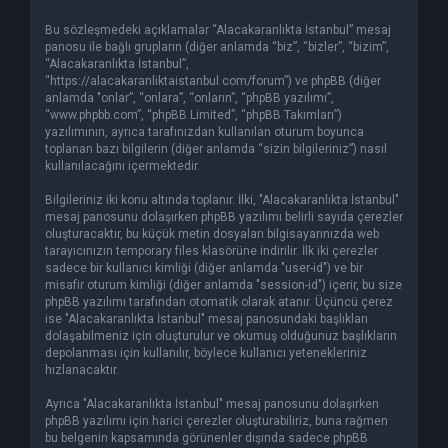
Bu sözleşmedeki açıklamalar “Alacakaranlıkta İstanbul” mesaj
panosu ile bağlı grupların (diğer anlamda “biz”, “bizler”, “bizim”,
“Alacakaranlıkta İstanbul”,
“https://alacakaranliktaistanbul.com/forum”) ve phpBB (diğer
anlamda "onlar”, “onlara”, “onların”, “phpBB yazılımı”,
“www.phpbb.com”, “phpBB Limited”, “phpBB Takımları”)
yazılımının, ayrıca tarafınızdan kullanılan oturum boyunca
toplanan bazı bilgilerin (diğer anlamda “sizin bilgileriniz”) nasıl
kullanılacağını içermektedir.
Bilgileriniz iki konu altında toplanır. İlki, "Alacakaranlıkta İstanbul"
mesaj panosunu dolaşırken phpBB yazılımı belirli sayıda çerezler
oluşturacaktır, bu küçük metin dosyaları bilgisayarınızda web
tarayıcınızın temporary files klasörüne indirilir. İlk iki çerezler
sadece bir kullanıcı kimliği (diğer anlamda "user-id") ve bir
misafir oturum kimliği (diğer anlamda "session-id") içerir, bu size
phpBB yazılımı tarafından otomatik olarak atanır. Üçüncü çerez
ise "Alacakaranlıkta İstanbul" mesaj panosundaki başlıkları
dolaşabilmeniz için oluşturulur ve okumuş olduğunuz başlıkların
depolanması için kullanılır, böylece kullanıcı yetenekleriniz
hızlanacaktır.
Ayrıca "Alacakaranlıkta İstanbul" mesaj panosunu dolaşırken
phpBB yazılımı için harici çerezler oluşturabiliriz, buna rağmen
bu belgenin kapsamında görünenler dışında sadece phpBB