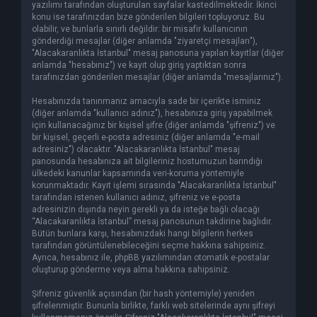
yazılımı tarafından oluşturulan sayfalar kastedilmektedir. İkinci
konu ise tarafınızdan bize gönderilen bilgileri topluyoruz. Bu
olabilir, ve bunlarla sınırlı değildir: bir misafir kullanıcının
gönderdiği mesajlar (diğer anlamda "ziyaretçi mesajları"),
"Alacakaranlıkta İstanbul" mesaj panosuna yapılan kayıtlar (diğer
anlamda "hesabınız") ve kayıt olup giriş yaptıktan sonra
tarafınızdan gönderilen mesajlar (diğer anlamda "mesajlarınız").
Hesabınızda tanınmanız amacıyla sade bir içerikte isminiz
(diğer anlamda "kullanıcı adınız"), hesabınıza giriş yapabilmek
için kullanacağınız bir kişisel şifre (diğer anlamda "şifreniz") ve
bir kişisel, geçerli e-posta adresiniz (diğer anlamda "e-mail
adresiniz") olacaktır. "Alacakaranlıkta İstanbul" mesaj
panosunda hesabınıza ait bilgileriniz hostumuzun barındığı
ülkedeki kanunlar kapsamında veri-koruma yöntemiyle
korunmaktadır. Kayıt işlemi sırasında "Alacakaranlıkta İstanbul"
tarafından istenen kullanıcı adınız, şifreniz ve e-posta
adresinizin dışında neyin gerekli ya da isteğe bağlı olacağı
“Alacakaranlıkta İstanbul” mesaj panosunun takdirine bağlıdır.
Bütün bunlara karşı, hesabınızdaki hangi bilgilerin herkes
tarafından görüntülenebileceğini seçme hakkına sahipsiniz.
Ayrıca, hesabınız ile, phpBB yazılımından otomatik e-postalar
oluşturup gönderme veya alma hakkına sahipsiniz.
Şifreniz güvenlik açısından (bir hash yöntemiyle) yeniden
şifrelenmiştir. Bununla birlikte, farklı web sitelerinde aynı şifreyi