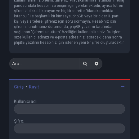
kullanmamanız önerilir. Şifreniz "Alacakaranlıkta İstanbul" mesaj
panosundaki hesabınıza erişim için gerekmektedir, ayrıca lütfen
şifrenizi dikkatli koruyun ve hiç bir surette "Alacakaranlıkta
İstanbul" ile bağlantılı bir kimseye, phpBB veya bir diğer 3. parti
kişi veya sitelere, şifreniz için soru sormayın. Hesabınız için
şifrenizi unutmanız durumunda, phpBB yazılımı tarafından
sağlanan "Şifremi unuttum" özelliğini kullanabilirsiniz. Bu işlem
size kullanıcı adınızı ve e-posta adresinizi soracak, daha sonra
phpBB yazılımı hesabınız için istenen yeni bir şifre oluşturacaktır.
Ara
Gelişmiş arama
Giriş
•
Kayıt
Kullanıcı adı:
Şifre: