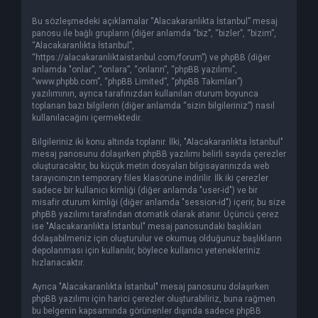
Bu sözleşmedeki açıklamalar “Alacakaranlıkta İstanbul” mesaj
panosu ile bağlı grupların (diğer anlamda “biz”, “bizler”, “bizim”,
“Alacakaranlıkta İstanbul”,
“https://alacakaranliktaistanbul.com/forum”) ve phpBB (diğer
anlamda "onlar”, “onlara”, “onların”, “phpBB yazılımı”,
“www.phpbb.com”, “phpBB Limited”, “phpBB Takımları”)
yazılımının, ayrıca tarafınızdan kullanılan oturum boyunca
toplanan bazı bilgilerin (diğer anlamda “sizin bilgileriniz”) nasıl
kullanılacağını içermektedir.
Bilgileriniz iki konu altında toplanır. İlki, "Alacakaranlıkta İstanbul"
mesaj panosunu dolaşırken phpBB yazılımı belirli sayıda çerezler
oluşturacaktır, bu küçük metin dosyaları bilgisayarınızda web
tarayıcınızın temporary files klasörüne indirilir. İlk iki çerezler
sadece bir kullanıcı kimliği (diğer anlamda "user-id") ve bir
misafir oturum kimliği (diğer anlamda "session-id") içerir, bu size
phpBB yazılımı tarafından otomatik olarak atanır. Üçüncü çerez
ise "Alacakaranlıkta İstanbul" mesaj panosundaki başlıkları
dolaşabilmeniz için oluşturulur ve okumuş olduğunuz başlıkların
depolanması için kullanılır, böylece kullanıcı yetenekleriniz
hızlanacaktır.
Ayrıca "Alacakaranlıkta İstanbul" mesaj panosunu dolaşırken
phpBB yazılımı için harici çerezler oluşturabiliriz, buna rağmen
bu belgenin kapsamında görünenler dışında sadece phpBB