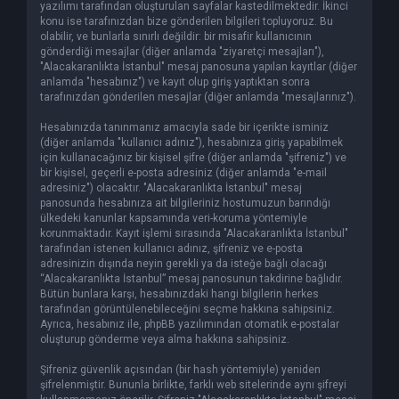
yazılımı tarafından oluşturulan sayfalar kastedilmektedir. İkinci
konu ise tarafınızdan bize gönderilen bilgileri topluyoruz. Bu
olabilir, ve bunlarla sınırlı değildir: bir misafir kullanıcının
gönderdiği mesajlar (diğer anlamda "ziyaretçi mesajları"),
"Alacakaranlıkta İstanbul" mesaj panosuna yapılan kayıtlar (diğer
anlamda "hesabınız") ve kayıt olup giriş yaptıktan sonra
tarafınızdan gönderilen mesajlar (diğer anlamda "mesajlarınız").
Hesabınızda tanınmanız amacıyla sade bir içerikte isminiz
(diğer anlamda "kullanıcı adınız"), hesabınıza giriş yapabilmek
için kullanacağınız bir kişisel şifre (diğer anlamda "şifreniz") ve
bir kişisel, geçerli e-posta adresiniz (diğer anlamda "e-mail
adresiniz") olacaktır. "Alacakaranlıkta İstanbul" mesaj
panosunda hesabınıza ait bilgileriniz hostumuzun barındığı
ülkedeki kanunlar kapsamında veri-koruma yöntemiyle
korunmaktadır. Kayıt işlemi sırasında "Alacakaranlıkta İstanbul"
tarafından istenen kullanıcı adınız, şifreniz ve e-posta
adresinizin dışında neyin gerekli ya da isteğe bağlı olacağı
“Alacakaranlıkta İstanbul” mesaj panosunun takdirine bağlıdır.
Bütün bunlara karşı, hesabınızdaki hangi bilgilerin herkes
tarafından görüntülenebileceğini seçme hakkına sahipsiniz.
Ayrıca, hesabınız ile, phpBB yazılımından otomatik e-postalar
oluşturup gönderme veya alma hakkına sahipsiniz.
Şifreniz güvenlik açısından (bir hash yöntemiyle) yeniden
şifrelenmiştir. Bununla birlikte, farklı web sitelerinde aynı şifreyi