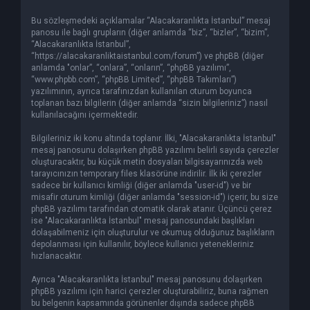
Bu sözleşmedeki açıklamalar “Alacakaranlıkta İstanbul” mesaj
panosu ile bağlı grupların (diğer anlamda “biz”, “bizler”, “bizim”,
“Alacakaranlıkta İstanbul”,
“https://alacakaranliktaistanbul.com/forum”) ve phpBB (diğer
anlamda "onlar”, “onlara”, “onların”, “phpBB yazılımı”,
“www.phpbb.com”, “phpBB Limited”, “phpBB Takımları”)
yazılımının, ayrıca tarafınızdan kullanılan oturum boyunca
toplanan bazı bilgilerin (diğer anlamda “sizin bilgileriniz”) nasıl
kullanılacağını içermektedir.
Bilgileriniz iki konu altında toplanır. İlki, "Alacakaranlıkta İstanbul"
mesaj panosunu dolaşırken phpBB yazılımı belirli sayıda çerezler
oluşturacaktır, bu küçük metin dosyaları bilgisayarınızda web
tarayıcınızın temporary files klasörüne indirilir. İlk iki çerezler
sadece bir kullanıcı kimliği (diğer anlamda "user-id") ve bir
misafir oturum kimliği (diğer anlamda "session-id") içerir, bu size
phpBB yazılımı tarafından otomatik olarak atanır. Üçüncü çerez
ise "Alacakaranlıkta İstanbul" mesaj panosundaki başlıkları
dolaşabilmeniz için oluşturulur ve okumuş olduğunuz başlıkların
depolanması için kullanılır, böylece kullanıcı yetenekleriniz
hızlanacaktır.
Ayrıca "Alacakaranlıkta İstanbul" mesaj panosunu dolaşırken
phpBB yazılımı için harici çerezler oluşturabiliriz, buna rağmen
bu belgenin kapsamında görünenler dışında sadece phpBB