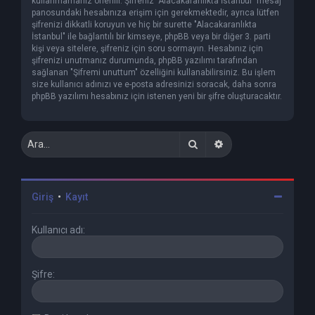
kullanmamanız önerilir. Şifreniz "Alacakaranlıkta İstanbul" mesaj
panosundaki hesabınıza erişim için gerekmektedir, ayrıca lütfen
şifrenizi dikkatli koruyun ve hiç bir surette "Alacakaranlıkta
İstanbul" ile bağlantılı bir kimseye, phpBB veya bir diğer 3. parti
kişi veya sitelere, şifreniz için soru sormayın. Hesabınız için
şifrenizi unutmanız durumunda, phpBB yazılımı tarafından
sağlanan "Şifremi unuttum" özelliğini kullanabilirsiniz. Bu işlem
size kullanıcı adınızı ve e-posta adresinizi soracak, daha sonra
phpBB yazılımı hesabınız için istenen yeni bir şifre oluşturacaktır.
Ara
Gelişmiş arama
Giriş
•
Kayıt
Kullanıcı adı:
Şifre: