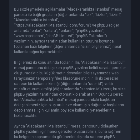
Bu sözleşmedeki açıklamalar “Alacakaranlıkta İstanbul” mesaj
panosu ile bağlı grupların (diğer anlamda “biz”, “bizler”, “bizim”,
“Alacakaranlıkta İstanbul”,
“https://alacakaranliktaistanbul.com/forum”) ve phpBB (diğer
anlamda "onlar”, “onlara”, “onların”, “phpBB yazılımı”,
“www.phpbb.com”, “phpBB Limited”, “phpBB Takımları”)
yazılımının, ayrıca tarafınızdan kullanılan oturum boyunca
toplanan bazı bilgilerin (diğer anlamda “sizin bilgileriniz”) nasıl
kullanılacağını içermektedir.
Bilgileriniz iki konu altında toplanır. İlki, "Alacakaranlıkta İstanbul"
mesaj panosunu dolaşırken phpBB yazılımı belirli sayıda çerezler
oluşturacaktır, bu küçük metin dosyaları bilgisayarınızda web
tarayıcınızın temporary files klasörüne indirilir. İlk iki çerezler
sadece bir kullanıcı kimliği (diğer anlamda "user-id") ve bir
misafir oturum kimliği (diğer anlamda "session-id") içerir, bu size
phpBB yazılımı tarafından otomatik olarak atanır. Üçüncü çerez
ise "Alacakaranlıkta İstanbul" mesaj panosundaki başlıkları
dolaşabilmeniz için oluşturulur ve okumuş olduğunuz başlıkların
depolanması için kullanılır, böylece kullanıcı yetenekleriniz
hızlanacaktır.
Ayrıca "Alacakaranlıkta İstanbul" mesaj panosunu dolaşırken
phpBB yazılımı için harici çerezler oluşturabiliriz, buna rağmen
bu belgenin kapsamında görünenler dışında sadece phpBB