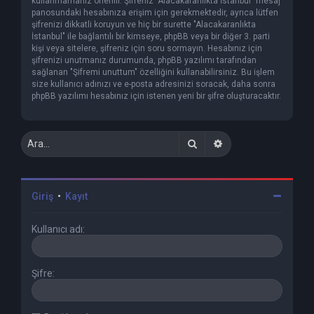
kullanmamanız önerilir. Şifreniz "Alacakaranlıkta İstanbul" mesaj
panosundaki hesabınıza erişim için gerekmektedir, ayrıca lütfen
şifrenizi dikkatli koruyun ve hiç bir surette "Alacakaranlıkta
İstanbul" ile bağlantılı bir kimseye, phpBB veya bir diğer 3. parti
kişi veya sitelere, şifreniz için soru sormayın. Hesabınız için
şifrenizi unutmanız durumunda, phpBB yazılımı tarafından
sağlanan "Şifremi unuttum" özelliğini kullanabilirsiniz. Bu işlem
size kullanıcı adınızı ve e-posta adresinizi soracak, daha sonra
phpBB yazılımı hesabınız için istenen yeni bir şifre oluşturacaktır.
Ara
Gelişmiş arama
Giriş
•
Kayıt
Kullanıcı adı:
Şifre: