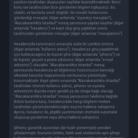
yazılımı tarafından oluşturulan sayfalar kastedilmektedir. İkinci
konu ise tarafınızdan bize gönderilen bilgileri topluyoruz. Bu
olabilir, ve bunlarla sınırlı değildir: bir misafir kullanıcının
gönderdiği mesajlar (diğer anlamda "ziyaretçi mesajları"),
"Alacakaranlıkta İstanbul" mesaj panosuna yapılan kayıtlar (diğer
anlamda "hesabınız") ve kayıt olup giriş yaptıktan sonra
tarafınızdan gönderilen mesajlar (diğer anlamda "mesajlarınız").
Hesabınızda tanınmanız amacıyla sade bir içerikte isminiz
(diğer anlamda "kullanıcı adınız"), hesabınıza giriş yapabilmek
için kullanacağınız bir kişisel şifre (diğer anlamda "şifreniz") ve
bir kişisel, geçerli e-posta adresiniz (diğer anlamda "e-mail
adresiniz") olacaktır. "Alacakaranlıkta İstanbul" mesaj
panosunda hesabınıza ait bilgileriniz hostumuzun barındığı
ülkedeki kanunlar kapsamında veri-koruma yöntemiyle
korunmaktadır. Kayıt işlemi sırasında "Alacakaranlıkta İstanbul"
tarafından istenen kullanıcı adınız, şifreniz ve e-posta
adresinizin dışında neyin gerekli ya da isteğe bağlı olacağı
“Alacakaranlıkta İstanbul” mesaj panosunun takdirine bağlıdır.
Bütün bunlara karşı, hesabınızdaki hangi bilgilerin herkes
tarafından görüntülenebileceğini seçme hakkına sahipsiniz.
Ayrıca, hesabınız ile, phpBB yazılımından otomatik e-postalar
oluşturup gönderme veya alma hakkına sahipsiniz.
Şifreniz güvenlik açısından (bir hash yöntemiyle) yeniden
şifrelenmiştir. Bununla birlikte, farklı web sitelerinde aynı şifreyi