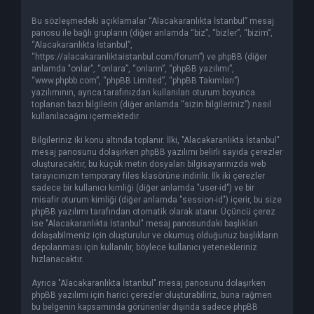
Bu sözleşmedeki açıklamalar “Alacakaranlıkta İstanbul” mesaj
panosu ile bağlı grupların (diğer anlamda “biz”, “bizler”, “bizim”,
“Alacakaranlıkta İstanbul”,
“https://alacakaranliktaistanbul.com/forum”) ve phpBB (diğer
anlamda "onlar”, “onlara”, “onların”, “phpBB yazılımı”,
“www.phpbb.com”, “phpBB Limited”, “phpBB Takımları”)
yazılımının, ayrıca tarafınızdan kullanılan oturum boyunca
toplanan bazı bilgilerin (diğer anlamda “sizin bilgileriniz”) nasıl
kullanılacağını içermektedir.
Bilgileriniz iki konu altında toplanır. İlki, "Alacakaranlıkta İstanbul"
mesaj panosunu dolaşırken phpBB yazılımı belirli sayıda çerezler
oluşturacaktır, bu küçük metin dosyaları bilgisayarınızda web
tarayıcınızın temporary files klasörüne indirilir. İlk iki çerezler
sadece bir kullanıcı kimliği (diğer anlamda "user-id") ve bir
misafir oturum kimliği (diğer anlamda "session-id") içerir, bu size
phpBB yazılımı tarafından otomatik olarak atanır. Üçüncü çerez
ise "Alacakaranlıkta İstanbul" mesaj panosundaki başlıkları
dolaşabilmeniz için oluşturulur ve okumuş olduğunuz başlıkların
depolanması için kullanılır, böylece kullanıcı yetenekleriniz
hızlanacaktır.
Ayrıca "Alacakaranlıkta İstanbul" mesaj panosunu dolaşırken
phpBB yazılımı için harici çerezler oluşturabiliriz, buna rağmen
bu belgenin kapsamında görünenler dışında sadece phpBB