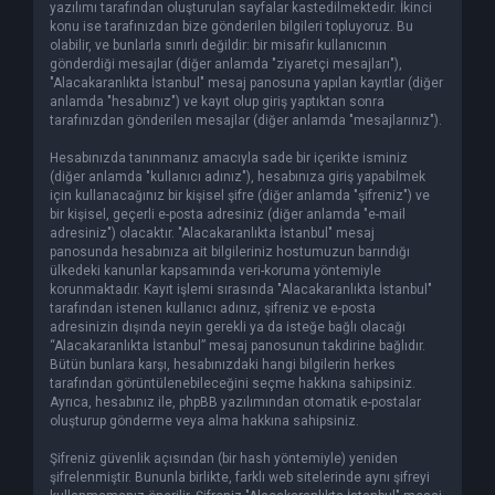
yazılımı tarafından oluşturulan sayfalar kastedilmektedir. İkinci
konu ise tarafınızdan bize gönderilen bilgileri topluyoruz. Bu
olabilir, ve bunlarla sınırlı değildir: bir misafir kullanıcının
gönderdiği mesajlar (diğer anlamda "ziyaretçi mesajları"),
"Alacakaranlıkta İstanbul" mesaj panosuna yapılan kayıtlar (diğer
anlamda "hesabınız") ve kayıt olup giriş yaptıktan sonra
tarafınızdan gönderilen mesajlar (diğer anlamda "mesajlarınız").
Hesabınızda tanınmanız amacıyla sade bir içerikte isminiz
(diğer anlamda "kullanıcı adınız"), hesabınıza giriş yapabilmek
için kullanacağınız bir kişisel şifre (diğer anlamda "şifreniz") ve
bir kişisel, geçerli e-posta adresiniz (diğer anlamda "e-mail
adresiniz") olacaktır. "Alacakaranlıkta İstanbul" mesaj
panosunda hesabınıza ait bilgileriniz hostumuzun barındığı
ülkedeki kanunlar kapsamında veri-koruma yöntemiyle
korunmaktadır. Kayıt işlemi sırasında "Alacakaranlıkta İstanbul"
tarafından istenen kullanıcı adınız, şifreniz ve e-posta
adresinizin dışında neyin gerekli ya da isteğe bağlı olacağı
“Alacakaranlıkta İstanbul” mesaj panosunun takdirine bağlıdır.
Bütün bunlara karşı, hesabınızdaki hangi bilgilerin herkes
tarafından görüntülenebileceğini seçme hakkına sahipsiniz.
Ayrıca, hesabınız ile, phpBB yazılımından otomatik e-postalar
oluşturup gönderme veya alma hakkına sahipsiniz.
Şifreniz güvenlik açısından (bir hash yöntemiyle) yeniden
şifrelenmiştir. Bununla birlikte, farklı web sitelerinde aynı şifreyi