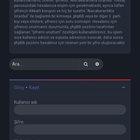
kullanmamanız önerilir. Şifreniz "Alacakaranlıkta İstanbul" mesaj
panosundaki hesabınıza erişim için gerekmektedir, ayrıca lütfen
şifrenizi dikkatli koruyun ve hiç bir surette "Alacakaranlıkta
İstanbul" ile bağlantılı bir kimseye, phpBB veya bir diğer 3. parti
kişi veya sitelere, şifreniz için soru sormayın. Hesabınız için
şifrenizi unutmanız durumunda, phpBB yazılımı tarafından
sağlanan "Şifremi unuttum" özelliğini kullanabilirsiniz. Bu işlem
size kullanıcı adınızı ve e-posta adresinizi soracak, daha sonra
phpBB yazılımı hesabınız için istenen yeni bir şifre oluşturacaktır.
Ara
Gelişmiş arama
Giriş
•
Kayıt
Kullanıcı adı:
Şifre: