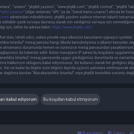
nlara”, “onların”, “phpBB yazılımı”, “www.phpbb.com”, “phpBB Limited”, “phpBB Takı
Public License
” (diğer anlamda “GPL” ya da “Genel Kamu Lisansı”) altında bir foru
b.com
adresinden indirebilirsiniz. phpBB yazılımı sadece internet tabanlı tartışmal
edilebilir içerik ve/veya davranış olarak izin verdiğimiz ve/veya izin vermediğim
lgi için, lütfen bu adrese bakın:
https://www.phpbb.com/
.
fret dolu, tehdit edici, sekse yönelik veya ülkenizin kanunlarını çiğneyici içerikler
ıkta İstanbul" mesaj panosu hangi ülkede barındırılıyorsa o ülkenin kanunları ve
ikkate almamanız durumunda hemen ve süresizce mesaj panosundan yasaklanırsını
Sağlayıcınız da haberdar edilir. Bütün mesajların IP adresi bu koşulların uygulanm
akaranlıkta İstanbul" mesaj panosunda uygun gördüğümüz durumlarda ve zamanla
tma hakkımızın olduğunu kabul ediyorsunuz. Bir kullanıcı olarak her girdiğiniz bilg
 Her ne kadar bu bilgiler sizin bilginiz dışında üçüncü şahıslara verilmeyecek ol
ler dağılırsa bundan "Alacakaranlıkta İstanbul" veya phpBB kesinlikle sorumlu değil
Bize ulaşın
Takım