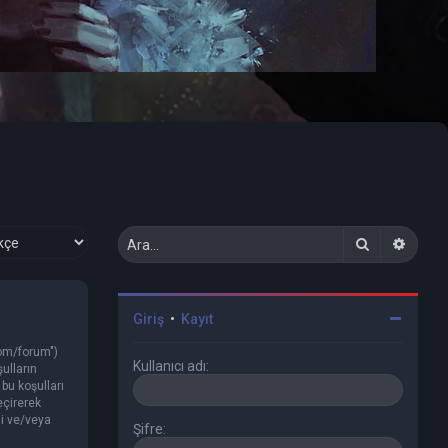
Ara
Geliş
Giriş
•
Kayıt
com/forum")
Kullanıcı adı:
şulların
bu koşulları
eçirerek
si ve/veya
Şifre: