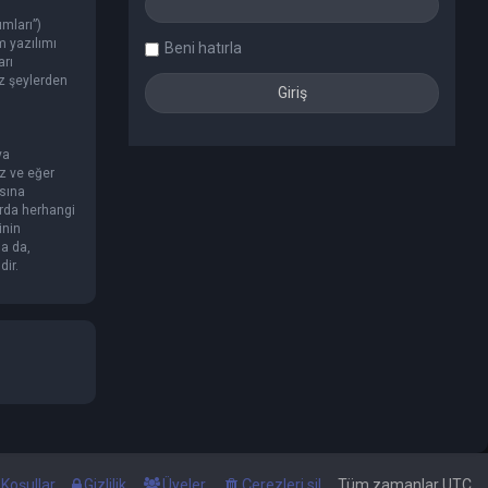
mları”)
m yazılımı
Beni hatırla
arı
iz şeylerden
ya
z ve eğer
asına
rda herhangi
inin
sa da,
dir.
Koşullar
Gizlilik
Üyeler
Çerezleri sil
Tüm zamanlar
UTC