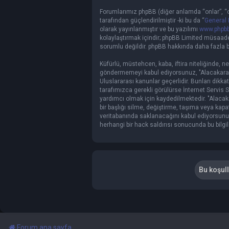
Forumlarımız phpBB (diğer anlamda “onlar”, “o
tarafından güçlendirilmiştir -ki bu da “
General 
olarak yayınlanmıştır ve bu yazılımı
www.phpb
kolaylaştırmak içindir; phpBB Limited müsaade 
sorumlu değildir. phpBB hakkında daha fazla bi
Küfürlü, müstehcen, kaba, iftira niteliğinde, ne
göndermemeyi kabul ediyorsunuz, "Alacakaranl
Uluslararası kanunlar geçerlidir. Bunları d
tarafımızca gerekli görülürse İnternet Servis 
yardımcı olmak için kaydedilmektedir. "Alac
bir başlığı silme, değiştirme, taşıma veya kapa
veritabanında saklanacağını kabul ediyorsunuz.
herhangi bir hack saldırısı sonucunda bu bilgi
Forum ana sayfa