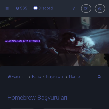
SSS
Discord
A
Forum ana sayfa
Pano
Başvurular
Homebrew Başvuruları
r
a
Homebrew Başvuruları