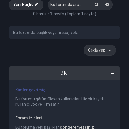
Ara
Gelişmiş 
Yeni Başlık
0 başlık •
1
. sayfa (Toplam
1
sayfa)
Bu forumda başlık veya mesaj yok.
Geçiş yap
Bilgi
Kimler çevrimiçi
Bu forumu görüntüleyen kullanıcılar: Hiç bir kayıtlı
kullanıcı yok ve 1 misafir
Forum izinleri
Bu foruma yeni başlıklar
gönderemezsiniz