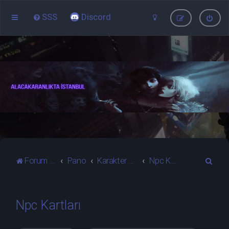
SSS
Discord
A
Forum ana sayfa
Pano
Karakter Kartları
Npc Kartları
r
a
Npc Kartları