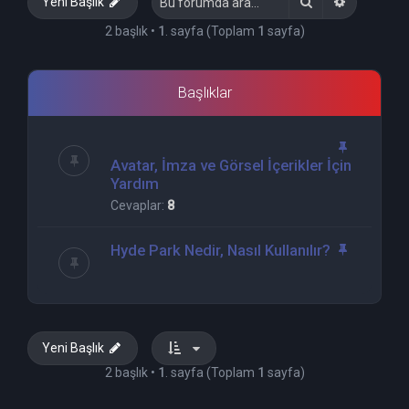
Ara
Gelişmiş 
Yeni Başlık
2 başlık •
1
. sayfa (Toplam
1
sayfa)
Başlıklar
Avatar, İmza ve Görsel İçerikler İçin
Yardım
Cevaplar:
8
Hyde Park Nedir, Nasıl Kullanılır?
Yeni Başlık
2 başlık •
1
. sayfa (Toplam
1
sayfa)