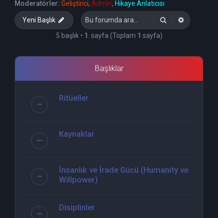
Moderatörler:
Geliştirici
,
Admin
,
Hikaye Anlatıcısı
Ara
Gelişmiş 
Yeni Başlık
5 başlık •
1
. sayfa (Toplam
1
sayfa)
Başlıklar
Ritüeller
Kaynaklar
İnsanlık ve İrade Gücü (Humanity ve
Willpower)
Disiplinler