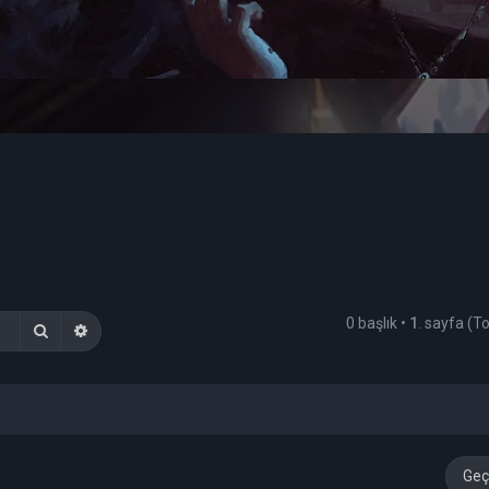
0 başlık •
1
. sayfa (
Ara
Gelişmiş arama
Geç