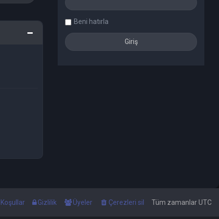
Beni hatırla
Koşullar
Gizlilik
Üyeler
Çerezleri sil
Tüm zamanlar
UTC