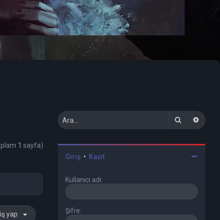
Ara
Geliş
Toplam
1
sayfa)
Giriş
•
Kayıt
Kullanıcı adı:
Şifre:
iş yap