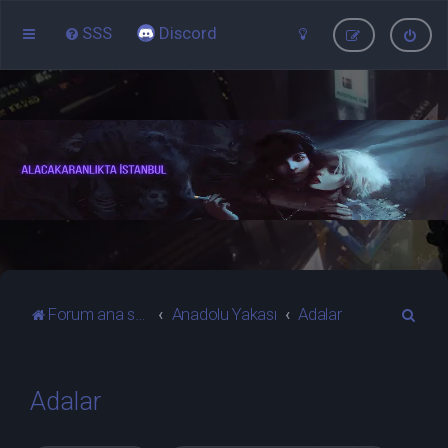
SSS
Discord
A
Forum ana sayfa
Anadolu Yakası
Adalar
r
a
Adalar