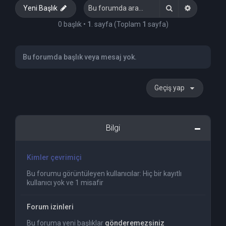
Ara
Gelişmiş 
Yeni Başlık
0 başlık •
1
. sayfa (Toplam
1
sayfa)
Bu forumda başlık veya mesaj yok.
Geçiş yap
Bilgi
Kimler çevrimiçi
Bu forumu görüntüleyen kullanıcılar: Hiç bir kayıtlı
kullanıcı yok ve 1 misafir
Forum izinleri
Bu foruma yeni başlıklar
gönderemezsiniz