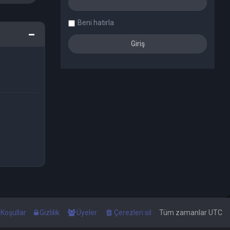
Beni hatırla
Koşullar
Gizlilik
Üyeler
Çerezleri sil
Tüm zamanlar
UTC