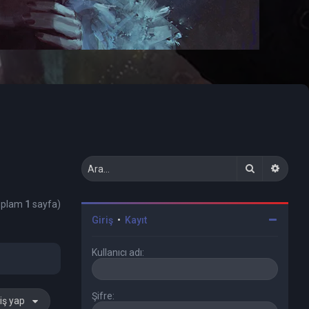
Ara
Geliş
Toplam
1
sayfa)
Giriş
•
Kayıt
Kullanıcı adı:
Şifre:
iş yap