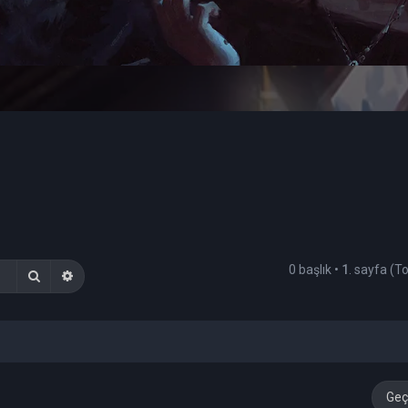
0 başlık •
1
. sayfa (
Ara
Gelişmiş arama
Geç