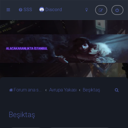
SSS
Discord
A
Forum ana sayfa
Avrupa Yakası
Beşiktaş
r
a
Beşiktaş