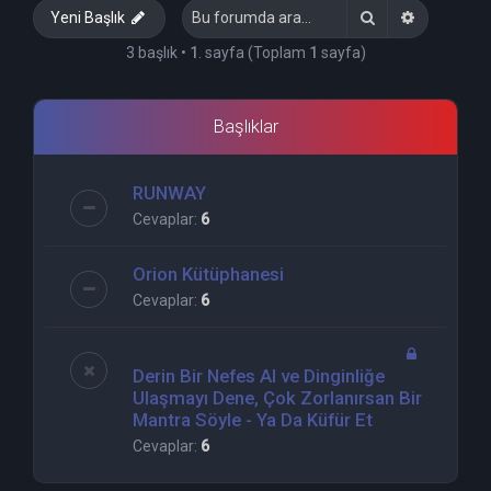
Ara
Gelişmiş 
Yeni Başlık
3 başlık •
1
. sayfa (Toplam
1
sayfa)
Başlıklar
RUNWAY
Cevaplar:
6
Orion Kütüphanesi
Cevaplar:
6
Derin Bir Nefes Al ve Dinginliğe
Ulaşmayı Dene, Çok Zorlanırsan Bir
Mantra Söyle - Ya Da Küfür Et
Cevaplar:
6