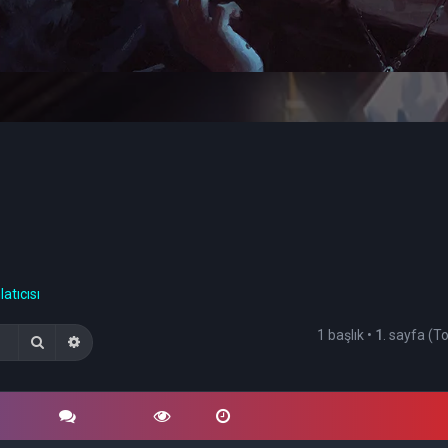
atıcısı
1 başlık •
1
. sayfa (
Ara
Gelişmiş arama