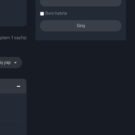
Beni hatırla
Toplam
1
sayfa)
iş yap