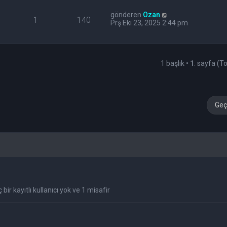
gönderen
Ozan
1
140
Prş Eki 23, 2025 2:44 pm
1 başlık •
1
. sayfa (
Geç
bir kayıtlı kullanıcı yok ve 1 misafir