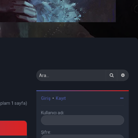
Ara
Geliş
Giriş
•
Kayıt
Toplam
1
sayfa)
Kullanıcı adı:
Şifre: