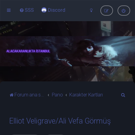
SSS
Discord
A
Forum ana sayfa
Pano
Karakter Kartları
r
a
Elliot Veligrave/Ali Vefa Görmüş