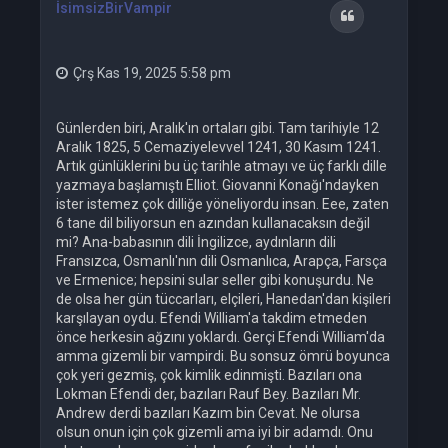
İsimsizBirVampir
d
Alıntı
ö
n
Çrş Kas 19, 2025 5:58 pm
Günlerden biri, Aralık'ın ortaları gibi. Tam tarihiyle 12
Aralık 1825, 5 Cemaziyelevvel 1241, 30 Kasım 1241.
Artık günlüklerini bu üç tarihle atmayı ve üç farklı dille
yazmaya başlamıştı Elliot. Giovanni Konağı'ndayken
ister istemez çok dilliğe yöneliyordu insan. Eee, zaten
6 tane dil biliyorsun en azından kullanacaksın değil
mi? Ana-babasının dili İngilizce, aydınların dili
Fransızca, Osmanlı'nın dili Osmanlıca, Arapça, Farsça
ve Ermenice; hepsini sular seller gibi konuşurdu. Ne
de olsa her gün tüccarları, elçileri, Hanedan'dan kişileri
karşılayan oydu. Efendi William'a takdim etmeden
önce herkesin ağzını yoklardı. Gerçi Efendi William'da
amma gizemli bir vampirdi. Bu sonsuz ömrü boyunca
çok yeri gezmiş, çok kimlik edinmişti. Bazıları ona
Lokman Efendi der, bazıları Rauf Bey. Bazıları Mr.
Andrew derdi bazıları Kazım bin Cevat. Ne olursa
olsun onun için çok gizemli ama iyi bir adamdı. Onu