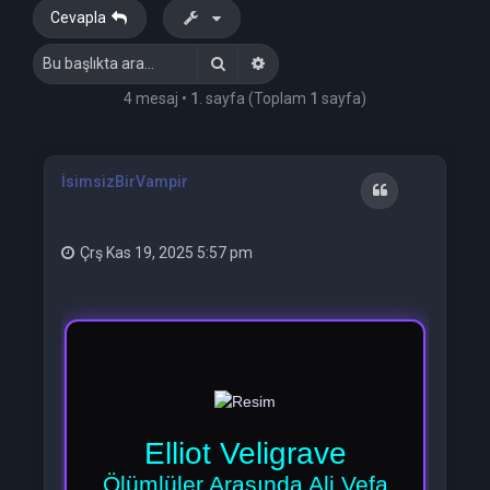
Cevapla
Ara
Gelişmiş arama
4 mesaj •
1
. sayfa (Toplam
1
sayfa)
İsimsizBirVampir
Alıntı
Çrş Kas 19, 2025 5:57 pm
Elliot Veligrave
Ölümlüler Arasında Ali Vefa