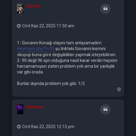
a
Derufin
d
Alıntı
ö
n
Cmt Kas 22, 2025 11:50 am
1- Giovanni Konağı olayını tam anlayamadım.
viewtopic.php?t=35
şu linkteki Giovanni kısmını
okuyup buna göre değişiklikler yapmak isteyebilirsin.
2- 90 değil 96 xpn olduğuna nasıl karar verdin hepsini
harcamamışsın zaten problem yok ama bir yanlışlık
var gibi orada.
Bunlar dışında problem yok gibi. 1/2
B
a
ş
a
Darkaon
d
Alıntı
ö
n
Cmt Kas 22, 2025 12:15 pm