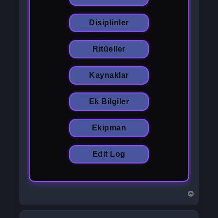
Disiplinler
Ritüeller
Kaynaklar
Ek Bilgiler
Ekipman
Edit Log
B
a
ş
a