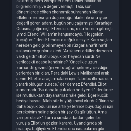
okutmuş, hem vampirler hem faniler hakkında
bilgilendirmiş ve değer vermişti. Tabi, son
dönemlerde çöken ekonomik buhrandan Klan'ın
etkilenmemesi için düşündüğü fikirler ile onu iyice
değerli gören adam, bugün onu çağırmıştı. Karanlığın
Odasına çağırmıştı Efendisi onu, o da hemen gitmişti.
Şimdi Efendi William'ın karşısındaydı. "Hoşgeldin,
küçüğüm." dedi Efendisi o soğuk sesiyle. Kara saçları
nereden geldiği bilinmeyen bir rüzgarla hafif hafif
sallanırken şunları ekledi: "Artık seni ödüllendirmenin
vakti geldi." Elliot'u büyük bir heyecan sardı. Ne
verilecekti acaba kendisine? "Öncelikle uzun
zamandır gezindiğin ve fotoğraf çekmeyi sevdiğin
yerlerden biri olan, Pera'daki Lewis Malikanesi artık
senin. Elbette araştırmaların için. Tabii bu iltimas sen
yararlı olduğun sürece." der demez Efendisi, Elliot
inanamadı. "Bu daha küçük olan hediyendi." denilince
ise mutluluktan dayanamaz hâle geldi. Eğer küçük
hediye buysa, Allah bilir büyüğü nasıl olurdu? "İkinci ve
daha büyük ödülün ise artık yeterince büyüdüğün için
gereksinim haline gelen bir şey. Özgürlüğün. Ama
vampir olarak." Tam o sırada arkadan gelen bir
vuruşla Elliot'un gözleri karardı. Uyandığında bir
masaya bağlıydı ve Efendisi onu ısıracakmış gibi