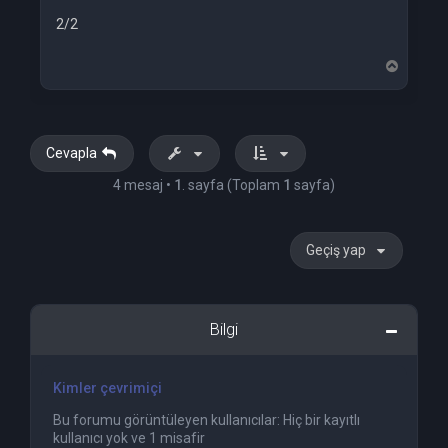
2/2
B
a
ş
a
d
ö
Cevapla
n
4 mesaj •
1
. sayfa (Toplam
1
sayfa)
Geçiş yap
Bilgi
Kimler çevrimiçi
Bu forumu görüntüleyen kullanıcılar: Hiç bir kayıtlı
kullanıcı yok ve 1 misafir