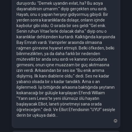
duruyordu. "Demek uyandın evlat, ha? Bu acıya
dayanabilirsin umarım." diyip gerçekten onu ısırdı.
Hayatı, onu o yapan herşeyi gidiyormuş gibiydi. Bir
yerden sonra karanlıklarda dolaşır, onların içinde
kaybolur gibi oldu. O sırada bir ses geldi "Gel enik.
Senin ruhun Vitae'lerle dolacak daha." diyip onu o
karanlıklar dehlizinden kurtardı. Kalktığında karşısında
Bay Emrah vardı. Vampirler arasında olmasına
rağmen görevine hıyanet etmişti. Belki öfkeden, belki
bilinmezlikten, ya da daha farklı bir nedenden
mütevellit bir anda onu ısırdı ve kanının vücuduna
girmesini, onun içine muazzam bir güç akıtmasına
izin verdi. Arkasından bir ses ise "Bu enik amma
dişliymiş. İlk kanı diablerie oldu." dedi. Ses ne kadar
yabancı olsada bir o kadar tanıdıktı. Ama o an
ilgilenmedi. İşi bittiğinde arkasına baktığında şeytanın
kıskanacağı bir gülüşle karşılayan Efendi Willaim
"Yarın seni Lewis'te yeni ölümsüz ölü hayatın
başlayacak Elliot, laneti yönetmeyi sana orada
öğreteceğim." dedi. Ve Elliot Efendisinin "UYU!" sesiyle
derin bir uykuya daldı...
B
a
ş