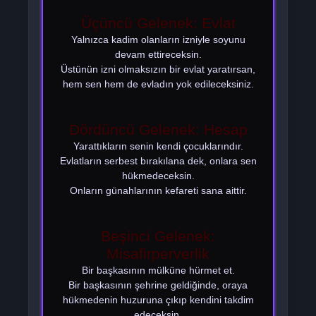
Üçüncü Gelenek: Evlat
Yalnızca kadim olanların izniyle soyunu
devam ettireceksin.
Üstünün izni olmaksızın bir evlat yaratırsan,
hem sen hem de evladın yok edileceksiniz.
Dördüncü Gelenek: Hesap
Yarattıkların senin kendi çocuklarındır.
Evlatların serbest bırakılana dek, onlara sen
hükmedeceksin.
Onların günahlarının kefareti sana aittir.
Beşinci Gelenek:
Misafirperverlik
Bir başkasının mülküne hürmet et.
Bir başkasının şehrine geldiğinde, oraya
hükmedenin huzuruna çıkıp kendini takdim
edeceksin.