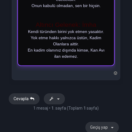
Onun kabulü olmadan, sen bir hiçsin.
Altıncı Gelenek: İmha
Kendi türünden birini yok etmen yasaktır.
Yok etme hakkı yalnızca üstün, Kadim
Olanlara aittir.
En kadim olanınız dışında kimse, Kan Avı
ilan edemez.
B
a
ş
a
d
ö
Cevapla
n
1 mesaj •
1
. sayfa (Toplam
1
sayfa)
Geçiş yap