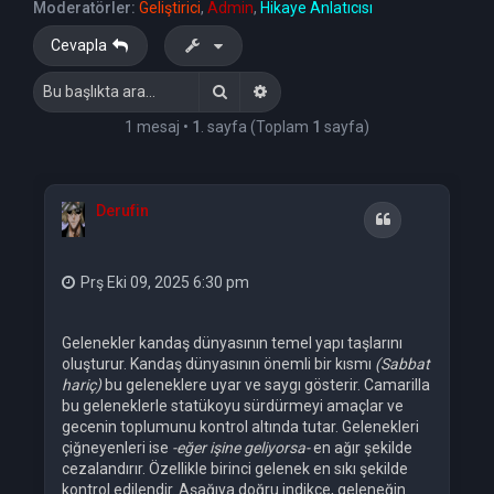
Moderatörler:
Geliştirici
,
Admin
,
Hikaye Anlatıcısı
Cevapla
Ara
Gelişmiş arama
1 mesaj •
1
. sayfa (Toplam
1
sayfa)
Derufin
Alıntı
Prş Eki 09, 2025 6:30 pm
Gelenekler kandaş dünyasının temel yapı taşlarını
oluşturur. Kandaş dünyasının önemli bir kısmı
(Sabbat
hariç)
bu geleneklere uyar ve saygı gösterir. Camarilla
bu geleneklerle statükoyu sürdürmeyi amaçlar ve
gecenin toplumunu kontrol altında tutar. Gelenekleri
çiğneyenleri ise
-eğer işine geliyorsa-
en ağır şekilde
cezalandırır. Özellikle birinci gelenek en sıkı şekilde
kontrol edilendir. Aşağıya doğru indikçe, geleneğin