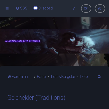
SSS
Discord
A
Forum ana sayfa
Pano
Lore&Kurgular
Lore
r
a
Gelenekler (Traditions)