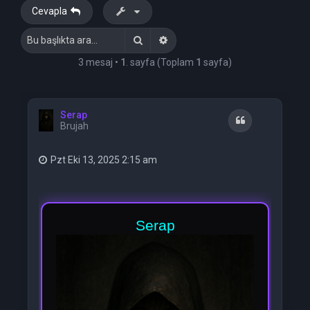
Cevapla
Ara
Gelişmiş arama
3 mesaj •
1
. sayfa (Toplam
1
sayfa)
Serap
Alıntı
Brujah
Pzt Eki 13, 2025 2:15 am
Serap