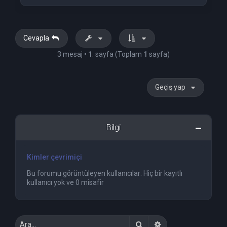
a
ş
a
d
ö
Cevapla
n
3 mesaj •
1
. sayfa (Toplam
1
sayfa)
Geçiş yap
Bilgi
Kimler çevrimiçi
Bu forumu görüntüleyen kullanıcılar: Hiç bir kayıtlı
kullanıcı yok ve 0 misafir
Ara
Gelişmiş arama