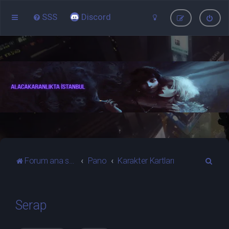
SSS
Discord
A
Forum ana sayfa
Pano
Karakter Kartları
r
a
Serap