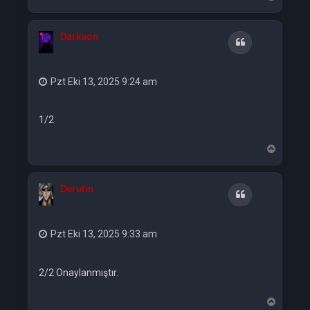
a
ş
a
Darkaon
d
Alıntı
ö
n
Pzt Eki 13, 2025 9:24 am
1/2
B
a
ş
a
Derufin
d
Alıntı
ö
n
Pzt Eki 13, 2025 9:33 am
2/2 Onaylanmıştır.
B